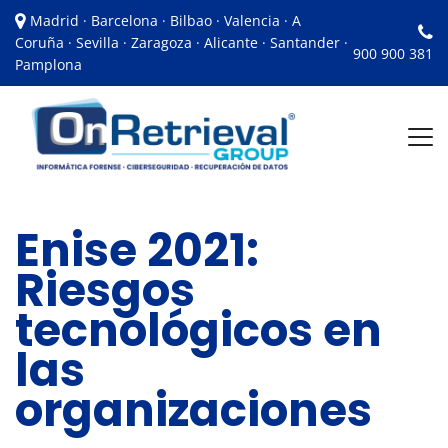
Madrid · Barcelona · Bilbao · Valencia · A
Coruña · Sevilla · Zaragoza · Alicante · Santander ·
900 900 381
Pamplona
Enise 2021:
Riesgos
tecnológicos en
las
organizaciones