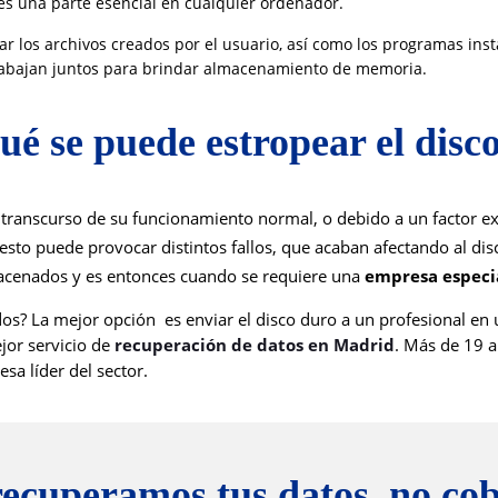
, es una parte esencial en cualquier ordenador.
r los archivos creados por el usuario, así como los programas ins
rabajan juntos para brindar almacenamiento de memoria.
ué se puede estropear el disc
l transcurso de su funcionamiento normal, o debido a un factor 
sto puede provocar distintos fallos, que acaban afectando al dis
acenados y es entonces cuando se requiere una 
empresa especia
dos? La mejor opción es enviar el disco duro a un profesional en
jor servicio de
r
ecuperación de datos en Madrid
. Más de
19 a
a líder del sector.
recuperamos tus datos, no c