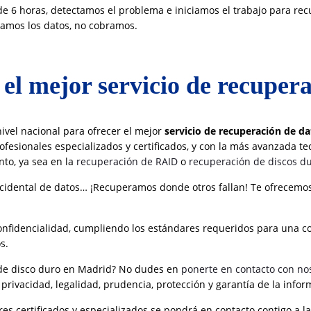
 6 horas, detectamos el problema e iniciamos el trabajo para rec
amos los datos, no cobramos.
el mejor servicio de recuper
ivel nacional para ofrecer el mejor
servicio de recuperación de da
fesionales especializados y certificados, y con la más avanzada tec
nto, ya sea en la
recuperación de RAID
o
recuperación de discos d
cidental de datos… ¡Recuperamos donde otros fallan! Te ofrecemos
 confidencialidad, cumpliendo los estándares requeridos para una 
s.
de disco duro en Madrid? No dudes en
ponerte en contacto con no
l privacidad, legalidad, prudencia, protección y garantía de la in
s certificados y especializados se pondrá en contacto contigo a la