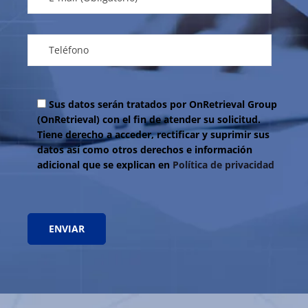
Sus datos serán tratados por OnRetrieval Group
(OnRetrieval) con el fin de atender su solicitud.
Tiene derecho a acceder, rectificar y suprimir sus
datos así como otros derechos e información
adicional que se explican en
Política de privacidad