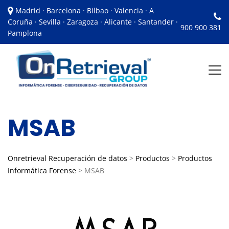
Madrid · Barcelona · Bilbao · Valencia · A
Coruña · Sevilla · Zaragoza · Alicante · Santander ·
900 900 381
Pamplona
MSAB
Onretrieval Recuperación de datos
>
Productos
>
Productos
Informática Forense
>
MSAB