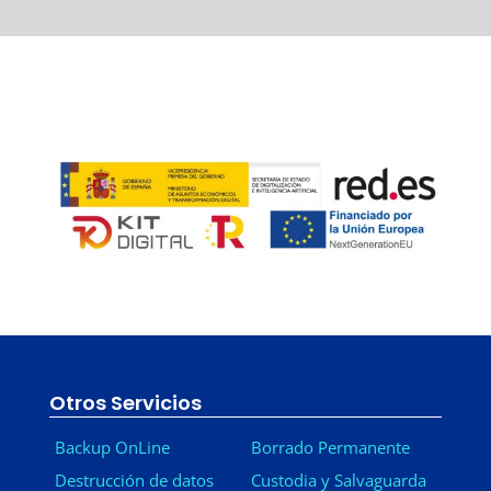
Otros Servicios
Backup OnLine
Borrado Permanente
Destrucción de datos
Custodia y Salvaguarda