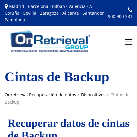
Madrid · Barcelona · Bilbao · Valencia · A
Coruña · Sevilla · Zaragoza · Alicante · Santander ·
900 900 381
Pamplona
Cintas de Backup
Onretrieval Recuperación de datos
>
Dispositivos
>
Cintas de
Backup
Recuperar datos de cintas
de Backup