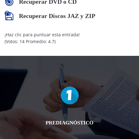
Recuperar DVD o CD
Recuperar Discos JAZ y ZIP
¡Haz clic para puntuar esta entrada!
(Votos:
14
Promedio:
4.7
)
PREDIAGNÓSTICO