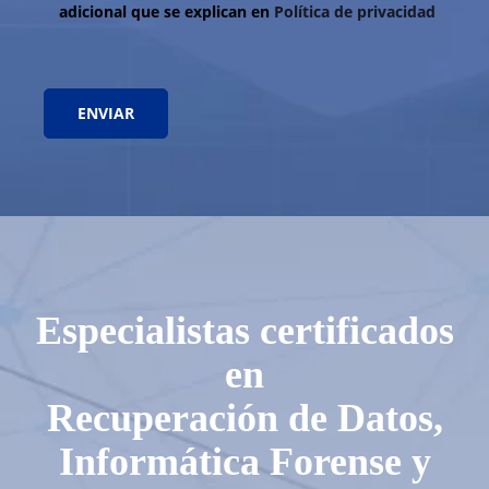
adicional que se explican en
Política de privacidad
Especialistas certificados
en
Recuperación de Datos,
Informática Forense y