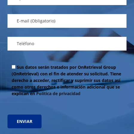
Sus datos serán tratados por OnRetrieval Group
(OnRetrieval) con el fin de atender su solicitud. Tiene
derecho a acceder, rectificar y suprimir sus datos así
como otros derechos e información adicional que se
explican en
Política de privacidad