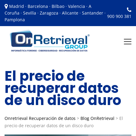
Madrid · Barcelona · Bilbao · Valencia · A
Coruña · Sevilla · Zaragoza · Alicante · Santander ·
900 900 381
Pamplona
El precio de
recuperar datos
de un disco duro
Onretrieval Recuperación de datos
>
Blog OnRetrieval
>
El
precio de recuperar datos de un disco duro