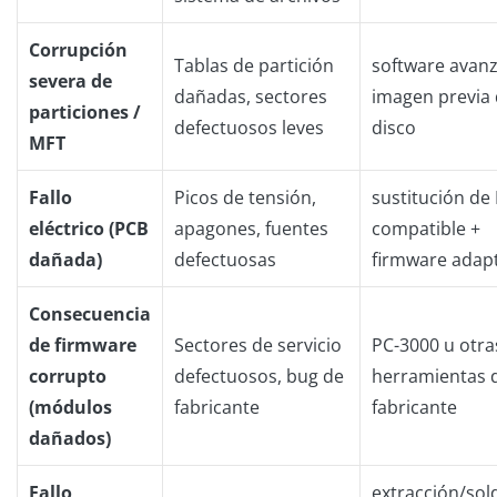
Corrupción
Tablas de partición
software avan
severa de
dañadas, sectores
imagen previa 
particiones /
defectuosos leves
disco
MFT
Fallo
Picos de tensión,
sustitución de
eléctrico (PCB
apagones, fuentes
compatible +
dañada)
defectuosas
firmware adap
Consecuencia
de firmware
Sectores de servicio
PC-3000 u otra
corrupto
defectuosos, bug de
herramientas 
(módulos
fabricante
fabricante
dañados)
Fallo
extracción/so