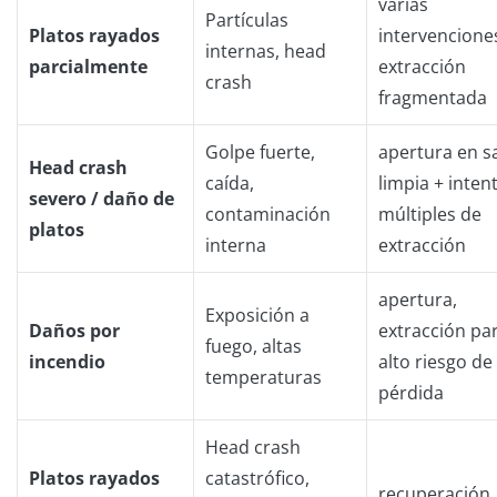
varias
Partículas
Platos rayados
intervencione
internas, head
parcialmente
extracción
crash
fragmentada
Golpe fuerte,
apertura en s
Head crash
caída,
limpia + inten
severo / daño de
contaminación
múltiples de
platos
interna
extracción
apertura,
Exposición a
Daños por
extracción par
fuego, altas
incendio
alto riesgo de
temperaturas
pérdida
Head crash
Platos rayados
catastrófico,
recuperación