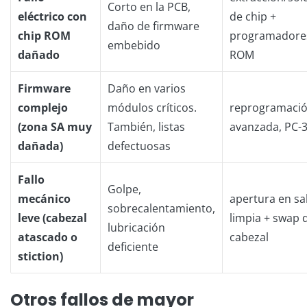
Corto en la PCB,
eléctrico con
de chip +
daño de firmware
chip ROM
programadore
embebido
dañado
ROM
Firmware
Daño en varios
complejo
módulos críticos.
reprogramaci
(zona SA muy
También, listas
avanzada, PC-
dañada)
defectuosas
Fallo
Golpe,
mecánico
apertura en sa
sobrecalentamiento,
leve (cabezal
limpia + swap 
lubricación
atascado o
cabezal
deficiente
stiction)
Otros fallos de mayor