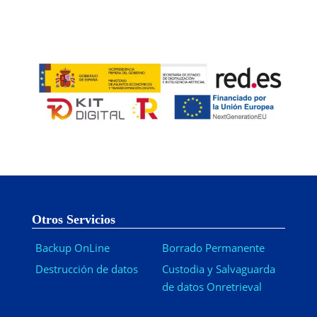
Otros Servicios
Backup OnLine
Borrado Permanente
Destrucción de datos
Custodia y Salvaguarda
de datos Onretrieval