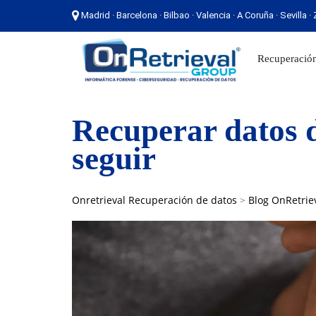
Madrid · Barcelona · Bilbao · Valencia · A Coruña · Sevilla 
Madrid · Barcelona · Bilbao · Valencia · A Coruña ·
Recuperación
Recuperar datos d
seguir
Onretrieval Recuperación de datos
>
Blog OnRetrie