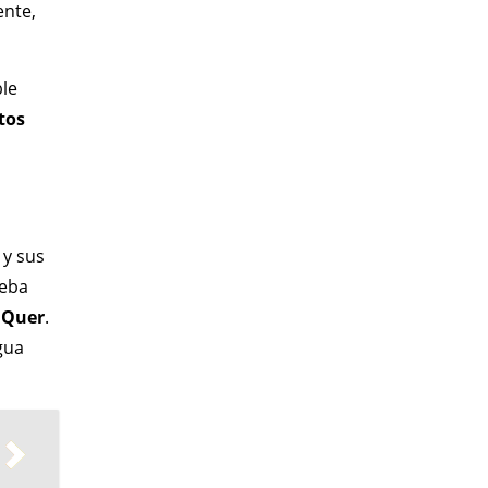
ente,
ble
tos
y sus
ueba
 Quer
.
gua