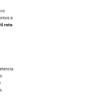
tro
entos e
l roto
etencia
os
e
s.