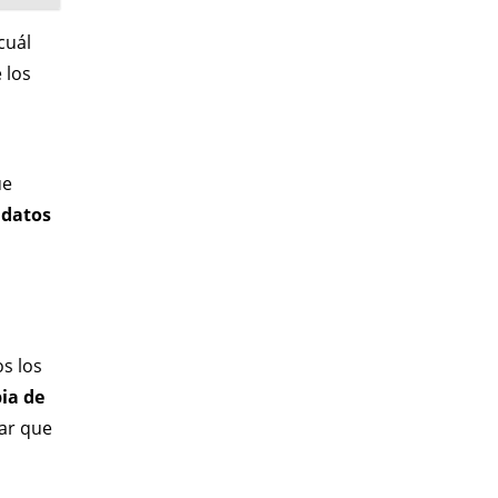
cuál
 los
ue
 datos
s los
ia de
ear que