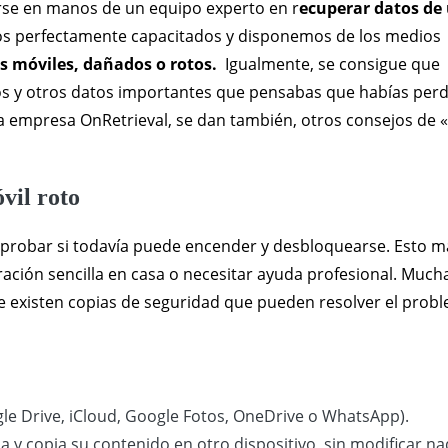
rse en manos de un equipo experto en r
ecuperar datos de
os perfectamente capacitados y disponemos de los medios
s móviles, dañados o rotos.
Igualmente, se consigue que
os y otros datos importantes que pensabas que habías per
la empresa OnRetrieval, se dan también, otros consejos de «
vil roto
probar si todavía puede encender y desbloquearse. Esto m
ración sencilla en casa o necesitar ayuda profesional. Much
que existen copias de seguridad que pueden resolver el prob
gle Drive, iCloud, Google Fotos, OneDrive o WhatsApp).
ala y copia su contenido en otro dispositivo, sin modificar n