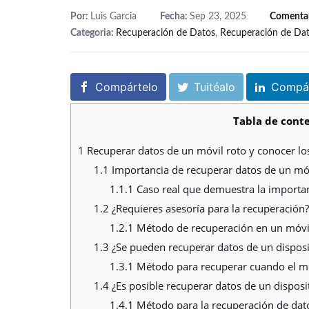
Por:
Luis Garcia
Fecha:
Sep 23, 2025
Comenta
Categoria:
Recuperación de Datos
,
Recuperación de Da
Compártelo
Tuitéalo
Compár
Tabla de conte
1
Recuperar datos de un móvil roto y conocer lo
1.1
Importancia de recuperar datos de un móv
1.1.1
Caso real que demuestra la importan
1.2
¿Requieres asesoría para la recuperación?
1.2.1
Método de recuperación en un móvi
1.3
¿Se pueden recuperar datos de un dispos
1.3.1
Método para recuperar cuando el mó
1.4
¿Es posible recuperar datos de un disposit
1.4.1
Método para la recuperación de dato