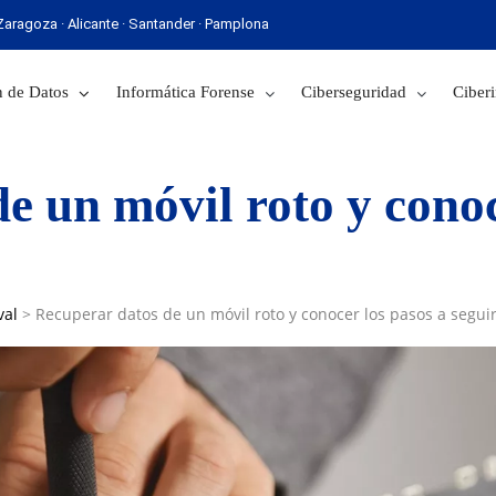
· Zaragoza · Alicante · Santander · Pamplona
 Sevilla · Zaragoza · Alicante · Santander · Pamplona
 de Datos
Informática Forense
Ciberseguridad
Ciberi
e un móvil roto y conoc
val
>
Recuperar datos de un móvil roto y conocer los pasos a segui