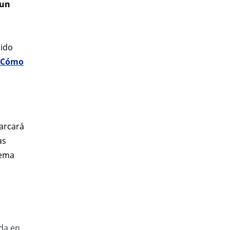
 un
dido
Cómo
arcará
as
lema
ada en