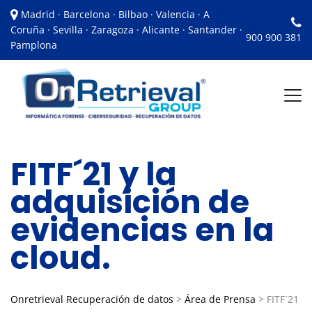
Madrid · Barcelona · Bilbao · Valencia · A
Coruña · Sevilla · Zaragoza · Alicante · Santander ·
900 900 381
Pamplona
FITF´21 y la
adquisición de
evidencias en la
cloud.
Onretrieval Recuperación de datos
>
Área de Prensa
>
FITF´21