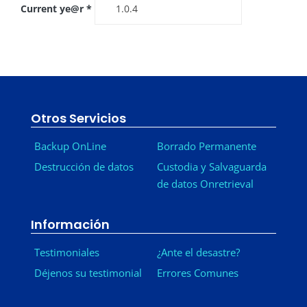
Current ye@r
*
Otros Servicios
Backup OnLine
Borrado Permanente
Destrucción de datos
Custodia y Salvaguarda
de datos Onretrieval
Información
Testimoniales
¿Ante el desastre?
Déjenos su testimonial
Errores Comunes