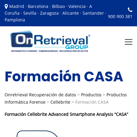
Madrid · Barcelona · Bilbao · Valencia · A
Coruña · Sevilla · Zaragoza · Alicante · Santander ·
900 900 381
Pamplona
Formación CASA
Onretrieval Recuperación de datos
>
Productos
>
Productos
Informática Forense
>
Cellebrite
>
Formación CASA
Formación
Cellebrite Advanced Smartphone Analysis “CASA”