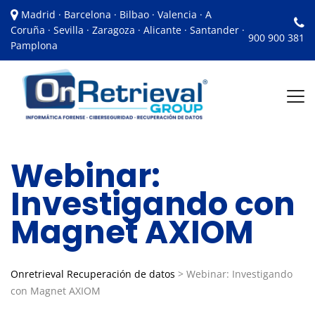
Madrid · Barcelona · Bilbao · Valencia · A
Coruña · Sevilla · Zaragoza · Alicante · Santander ·
900 900 381
Pamplona
Webinar:
Investigando con
Magnet AXIOM
Onretrieval Recuperación de datos
>
Webinar: Investigando
con Magnet AXIOM