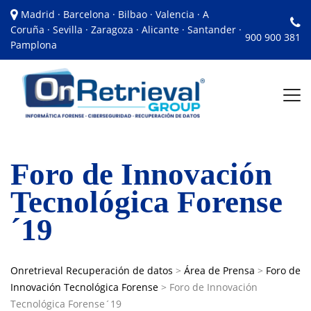
Madrid · Barcelona · Bilbao · Valencia · A
Coruña · Sevilla · Zaragoza · Alicante · Santander ·
900 900 381
Pamplona
Foro de Innovación
Tecnológica Forense
´19
Onretrieval Recuperación de datos
>
Área de Prensa
>
Foro de
Innovación Tecnológica Forense
>
Foro de Innovación
Tecnológica Forense´19