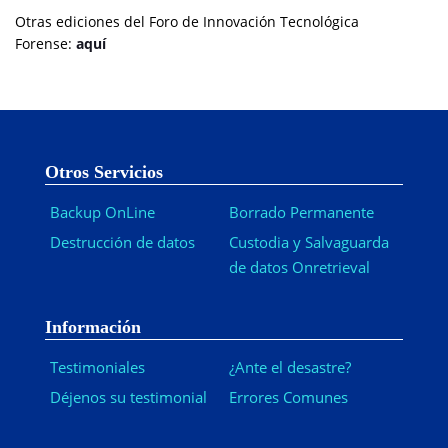
Otras ediciones del Foro de Innovación Tecnológica
Forense:
aquí
Otros Servicios
Backup OnLine
Borrado Permanente
Destrucción de datos
Custodia y Salvaguarda
de datos Onretrieval
Información
Testimoniales
¿Ante el desastre?
Déjenos su testimonial
Errores Comunes