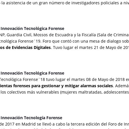
ó la asistencia de un gran número de investigadores policiales a ni
e Innovación Tecnológica Forense
P, Guardia Civil, Mossos de Escuadra y la Fiscalía (Sala de Crimin
cnológica Forense´19. Foro que contó con una mesa de dialogo sob
os de Evidencias Digitales
. Tuvo lugar el martes 21 de Mayo de 2
e Innovación Tecnológica Forense
 Tecnológica Forense´18 tuvo lugar el martes 08 de Mayo de 2018 e
ientas forenses
para gestionar y mitigar alarmas sociales
. Además
los colectivos más vulnerables (mujeres maltratadas, adolescentes,
e Innovación Tecnología Forense
e 2017 en Madrid se llevó a cabo la tercera edición del Foro de Inn