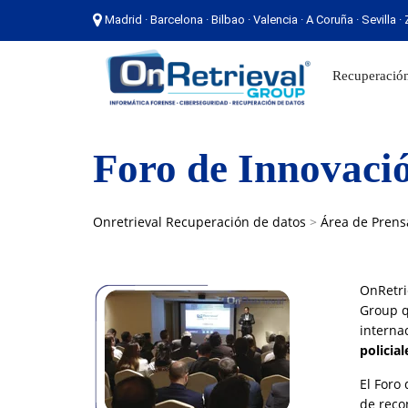
Madrid · Barcelona · Bilbao · Valencia · A Coruña · Sevilla 
Madrid · Barcelona · Bilbao · Valencia · A Coruña ·
Recuperación
Foro de Innovaci
Onretrieval Recuperación de datos
>
Área de Prens
OnRetri
Group q
interna
policial
El Foro
de reco