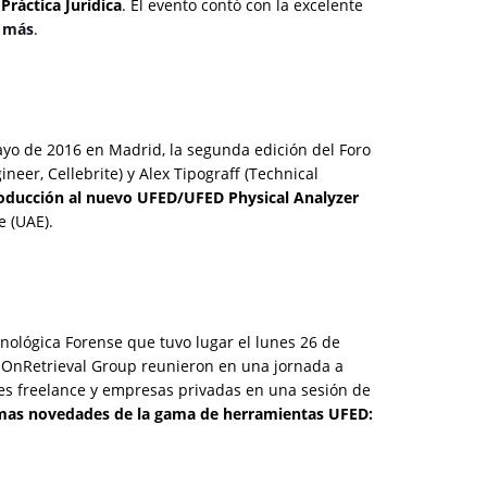
Práctica Jurídica
. El evento contó con la excelente
 más
.
 mayo de 2016 en Madrid, la segunda edición del Foro
eer, Cellebrite) y Alex Tipograff (Technical
troducción al nuevo UFED/UFED Physical Analyzer
e (UAE).
nológica Forense que tuvo lugar el lunes 26 de
y OnRetrieval Group reunieron en una jornada a
les freelance y empresas privadas en una sesión de
timas novedades de la gama de herramientas UFED: