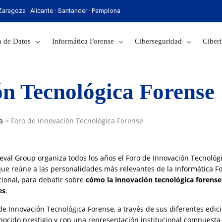
· Zaragoza · Alicante · Santander · Pamplona
 Sevilla · Zaragoza · Alicante · Santander · Pamplona
 de Datos
Informática Forense
Ciberseguridad
Ciberi
ón Tecnológica Forense
a
>
Foro de Innovación Tecnológica Forense
eval Group organiza todos los años el Foro de Innovación Tecnológ
ue reúne a las personalidades más relevantes de la Informática For
cional, para debatir sobre
cómo la innovación tecnológica forense
es
.
 de Innovación Tecnológica Forense, a través de sus diferentes edi
nocido prestigio y con una representación institucional compuesta 