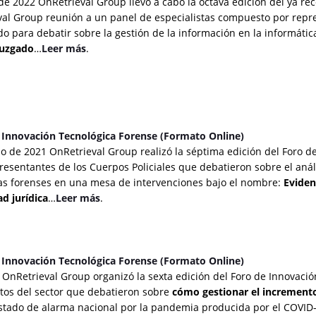
e 2022 OnRetrieval Group llevó a cabo la octava edición del ya re
al Group reunión a un panel de especialistas compuesto por repre
o para debatir sobre la gestión de la información en la informátic
juzgado
…
Leer más
.
e Innovación Tecnológica Forense (Formato Online)
io de 2021 OnRetrieval Group realizó la séptima edición del Foro 
presentantes de los Cuerpos Policiales que debatieron sobre el análi
ías forenses en una mesa de intervenciones bajo el nombre:
Eviden
d jurídica
…
Leer más
.
e Innovación Tecnológica Forense (Formato Online)
OnRetrieval Group organizó la sexta edición del Foro de Innovació
tos del sector que debatieron sobre
cómo gestionar el
incremento 
estado de alarma nacional por la pandemia producida por el COVID-