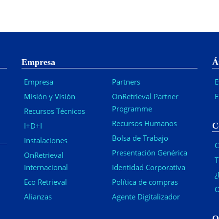
Empresa
Á
Empresa
Partners
E
Misión y Visión
OnRetrieval Partner
E
Programme
Recursos Técnicos
Recursos Humanos
I+D+I
C
Bolsa de Trabajo
Instalaciones
C
Presentación Genérica
OnRetrieval
T
Internacional
Identidad Corporativa
¿
Eco Retrieval
Política de compras
O
Alianzas
Agente Digitalizador
O