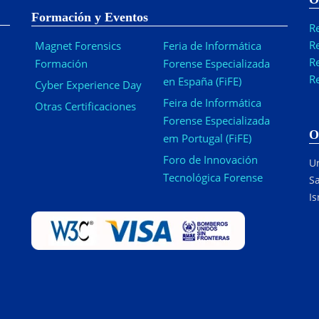
Formación y Eventos
R
R
Magnet Forensics
Feria de Informática
R
Formación
Forense Especializada
R
en España (FiFE)
Cyber Experience Day
Feira de Informática
Otras Certificaciones
Forense Especializada
O
em Portugal (FiFE)
Foro de Innovación
Ur
Tecnológica Forense
Sa
Is