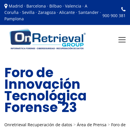
Madrid · Barcelona · Bilbao · Valencia · A
Coruña · Sevilla · Zaragoza · Alicante · Santander ·
900 900 381
Pamplona
Foro de
Innovación
Tecnológica
Forense´23
Onretrieval Recuperación de datos
>
Área de Prensa
>
Foro de