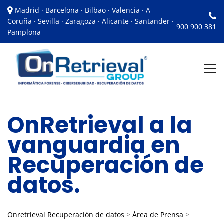
Madrid · Barcelona · Bilbao · Valencia · A
Coruña · Sevilla · Zaragoza · Alicante · Santander ·
900 900 381
Pamplona
OnRetrieval a la
vanguardia en
Recuperación de
datos.
Onretrieval Recuperación de datos
>
Área de Prensa
>