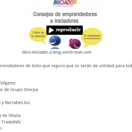
libro-Iniciador-2-blog.onretrieval.com
endedores de éxito que seguro que os serán de utilidad para todo
 ASPgems
dor de Grupo Sherpa
 y Barrabes.biz
 de Vitalia
po TradeINN
m