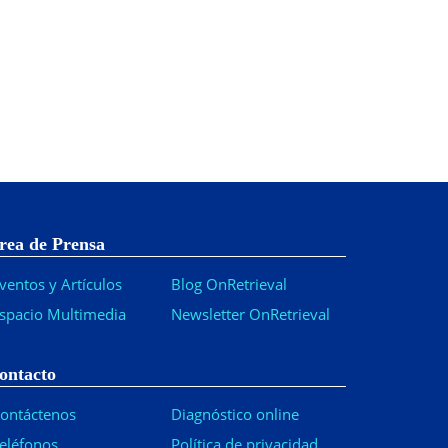
rea de Prensa
ventos y Artículos
Blog OnRetrieval
spacio Multimedia
Newsletter OnRetrieval
-
ontacto
ontáctenos
Diagnóstico online
eléfonos
Política de privacidad