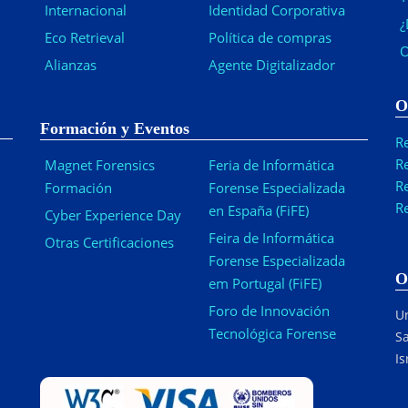
Internacional
Identidad Corporativa
¿
Eco Retrieval
Política de compras
O
Alianzas
Agente Digitalizador
O
Formación y Eventos
R
R
Magnet Forensics
Feria de Informática
R
Formación
Forense Especializada
R
en España (FiFE)
Cyber Experience Day
Feira de Informática
Otras Certificaciones
Forense Especializada
O
em Portugal (FiFE)
Foro de Innovación
Ur
Tecnológica Forense
Sa
Is