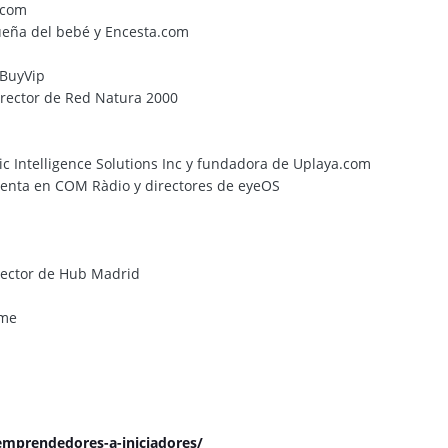
.com
gueña del bebé y Encesta.com
 BuyVip
rector de Red Natura 2000
c Intelligence Solutions Inc y fundadora de Uplaya.com
mpenta en COM Ràdio y directores de eyeOS
rector de Hub Madrid
ame
emprendedores-a-iniciadores/