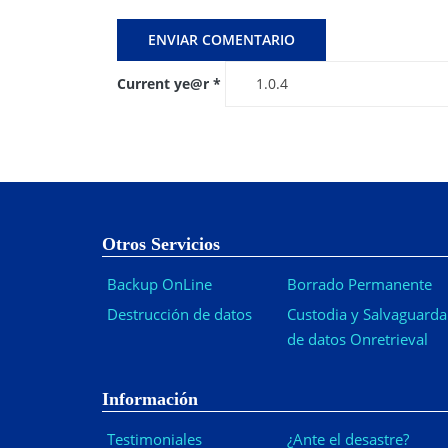
Current ye@r
*
Otros Servicios
Backup OnLine
Borrado Permanente
Destrucción de datos
Custodia y Salvaguarda
de datos Onretrieval
Información
Testimoniales
¿Ante el desastre?