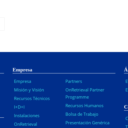
Empresa
Á
Empresa
Partners
E
Misión y Visión
OnRetrieval Partner
E
Programme
Recursos Técnicos
Recursos Humanos
I+D+I
C
Bolsa de Trabajo
Instalaciones
C
Presentación Genérica
OnRetrieval
T