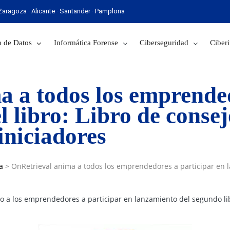
· Zaragoza · Alicante · Santander · Pamplona
 Sevilla · Zaragoza · Alicante · Santander · Pamplona
 de Datos
Informática Forense
Ciberseguridad
Ciberi
 a todos los emprended
l libro: Libro de consej
iniciadores
a
>
OnRetrieval anima a todos los emprendedores a participar en l
do a los emprendedores a participar en lanzamiento del segundo l