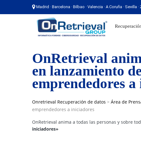
Madrid · Barcelona · Bilbao · Valencia · A Coruña · Sevilla 
Madrid · Barcelona · Bilbao · Valencia · A Coruña ·
Recuperación
OnRetrieval anima
en lanzamiento de
emprendedores a 
Onretrieval Recuperación de datos
>
Área de Prens
emprendedores a iniciadores
OnRetrieval anima a todas las personas y sobre to
iniciadores»