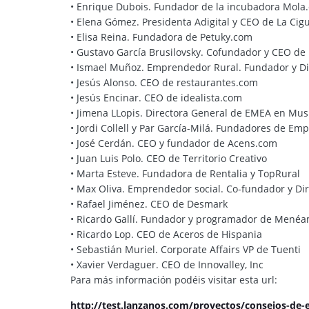
• Enrique Dubois. Fundador de la incubadora Mola
• Elena Gómez. Presidenta Adigital y CEO de La Ci
• Elisa Reina. Fundadora de Petuky.com
• Gustavo García Brusilovsky. Cofundador y CEO de
• Ismael Muñoz. Emprendedor Rural. Fundador y Di
• Jesús Alonso. CEO de restaurantes.com
• Jesús Encinar. CEO de idealista.com
• Jimena LLopis. Directora General de EMEA en Musi
• Jordi Collell y Par García-Milá. Fundadores de E
• José Cerdán. CEO y fundador de Acens.com
• Juan Luis Polo. CEO de Territorio Creativo
• Marta Esteve. Fundadora de Rentalia y TopRural
• Max Oliva. Emprendedor social. Co-fundador y Di
• Rafael Jiménez. CEO de Desmark
• Ricardo Gallí. Fundador y programador de Mené
• Ricardo Lop. CEO de Aceros de Hispania
• Sebastián Muriel. Corporate Affairs VP de Tuenti
• Xavier Verdaguer. CEO de Innovalley, Inc
Para más información podéis visitar esta url:
http://test.lanzanos.com/proyectos/consejos-de-