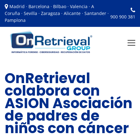
Madrid · Barcelona · Bilbao · Valencia · A
Coruña · Sevilla · Zaragoza · Alicante · Santander ·
900 900 381
Pamplona
OnRetrieval
colabora con
ASION Asociación
de padres de
niños con cáncer