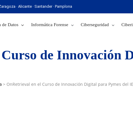
· Zaragoza · Alicante · Santander · Pamplona
 Sevilla · Zaragoza · Alicante · Santander · Pamplona
 de Datos
Informática Forense
Ciberseguridad
Ciberi
 Curso de Innovación D
a
>
OnRetrieval en el Curso de Innovación Digital para Pymes del I