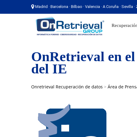
Madrid · Barcelona · Bilbao · Valencia · A Coruña · Sevilla 
Madrid · Barcelona · Bilbao · Valencia · A Coruña ·
Recuperación
OnRetrieval en el
del IE
Onretrieval Recuperación de datos
>
Área de Prens