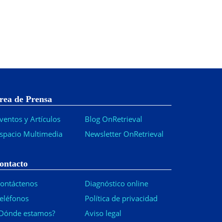
rea de Prensa
ventos y Artículos
Blog OnRetrieval
spacio Multimedia
Newsletter OnRetrieval
-
ontacto
ontáctenos
Diagnóstico online
eléfonos
Política de privacidad
Dónde estamos?
Aviso legal