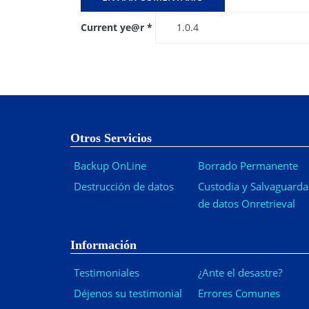
Current ye@r
*
Otros Servicios
Backup OnLine
Borrado Permanente
Destrucción de datos
Custodia y Salvaguarda
de datos Onretrieval
Información
Testimoniales
¿Ante el desastre?
Déjenos su testimonial
Errores Comunes