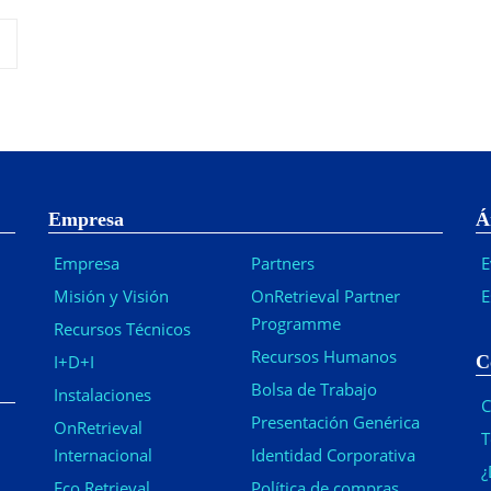
Empresa
Á
Empresa
Partners
E
Misión y Visión
OnRetrieval Partner
E
Programme
Recursos Técnicos
Recursos Humanos
I+D+I
C
Bolsa de Trabajo
Instalaciones
C
Presentación Genérica
OnRetrieval
T
Internacional
Identidad Corporativa
¿
Eco Retrieval
Política de compras