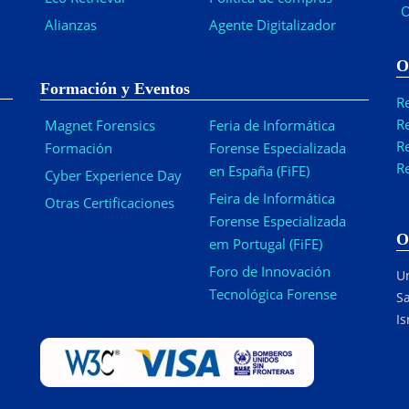
O
Alianzas
Agente Digitalizador
O
Formación y Eventos
R
R
Magnet Forensics
Feria de Informática
R
Formación
Forense Especializada
R
en España (FiFE)
Cyber Experience Day
Feira de Informática
Otras Certificaciones
Forense Especializada
O
em Portugal (FiFE)
Foro de Innovación
Ur
Tecnológica Forense
Sa
Is