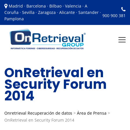
Madrid · Barcelona · Bilbao · Valencia · A
Coruña · Sevilla · Zaragoza · Alicante · Santander ·
900 900 381
Pamplona
OnRetrieval en
Security Forum
2014
Onretrieval Recuperación de datos
>
Área de Prensa
>
OnRetrieval en Security Forum 2014