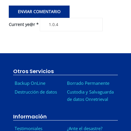
Current ye@r
*
Otros Servicios
Backup OnLine
Borrado Permanente
Destrucción de datos
Custodia y Salvaguarda
de datos Onretrieval
Información
Testimoniales
¿Ante el desastre?