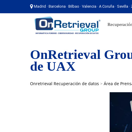
Madrid · Barcelona · Bilbao · Valencia · A Coruña · Sevilla 
Madrid · Barcelona · Bilbao · Valencia · A Coruña ·
Recuperación
OnRetrieval Grou
de UAX
Onretrieval Recuperación de datos
>
Área de Prens