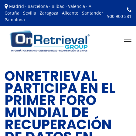
Madrid · Barcelona · Bilbao · Valencia · A
Coruña · Sevilla · Zaragoza · Alicante · Santander ·
900 900 381
Pamplona
ONRETRIEVAL
PARTICIPA EN EL
PRIMER FORO
MUNDIAL DE
RECUPERACIÓN