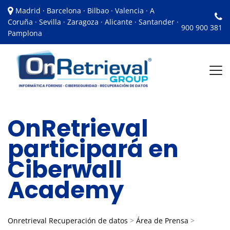
Madrid · Barcelona · Bilbao · Valencia · A
Coruña · Sevilla · Zaragoza · Alicante · Santander ·
900 900 381
Pamplona
OnRetrieval
participará en
Ciberwall
Academy
Onretrieval Recuperación de datos
>
Área de Prensa
>