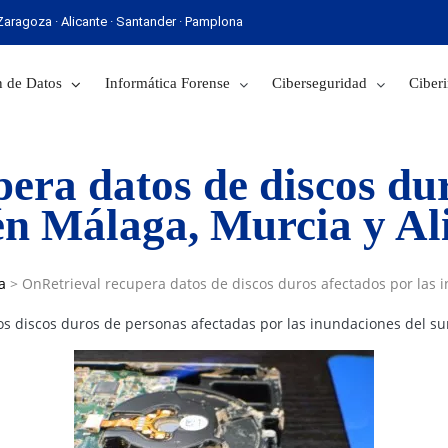
· Zaragoza · Alicante · Santander · Pamplona
 Sevilla · Zaragoza · Alicante · Santander · Pamplona
 de Datos
Informática Forense
Ciberseguridad
Ciberi
era datos de discos du
las inundaciones en Málaga, Murcia 
a
>
OnRetrieval recupera datos de discos duros afectados por las 
s discos duros de personas afectadas por las inundaciones del sur