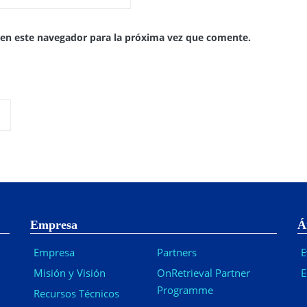
 en este navegador para la próxima vez que comente.
Empresa
Á
Empresa
Partners
E
Misión y Visión
OnRetrieval Partner
E
Programme
Recursos Técnicos