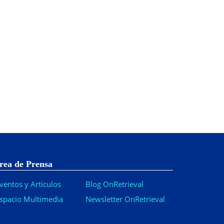
rea de Prensa
ventos y Artículos
Blog OnRetrieval
spacio Multimedia
Newsletter OnRetrieval
-