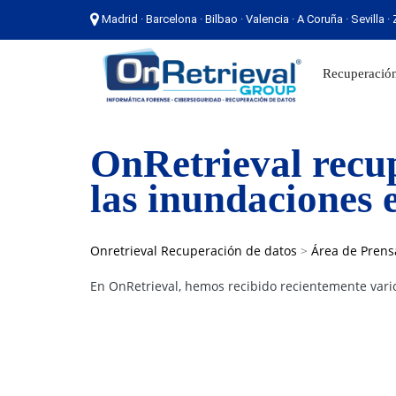
Madrid · Barcelona · Bilbao · Valencia · A Coruña · Sevilla 
Madrid · Barcelona · Bilbao · Valencia · A Coruña ·
Recuperación
OnRetrieval recup
Onretrieval Recuperación de datos
>
Área de Prens
En OnRetrieval, hemos recibido recientemente vario