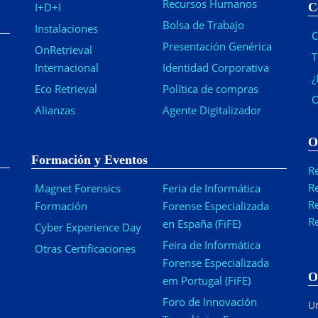
Recursos Humanos
I+D+I
C
Bolsa de Trabajo
Instalaciones
C
Presentación Genérica
OnRetrieval
T
Internacional
Identidad Corporativa
¿
Eco Retrieval
Política de compras
O
Alianzas
Agente Digitalizador
O
Formación y Eventos
R
R
Magnet Forensics
Feria de Informática
R
Formación
Forense Especializada
R
en España (FiFE)
Cyber Experience Day
Feira de Informática
Otras Certificaciones
Forense Especializada
O
em Portugal (FiFE)
Foro de Innovación
Ur