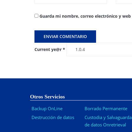
Guarda mi nombre, correo electrónico y web
Current ye@r
*
Otros Servicios
Backup OnLine
Borrado Permanente
Destrucción de datos
Custodia y Salvaguarda
de datos Onretrieval