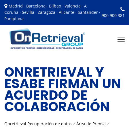
Madrid · Barcelona · Bilbao · Valencia · A
Coruña · Sevilla · Zaragoza · Alicante · Santander ·
900 900 381
Pamplona
ONRETRIEVAL Y
ESABE FIRMAN UN
ACUERDO DE
COLABORACIÓN
Onretrieval Recuperación de datos
>
Área de Prensa
>