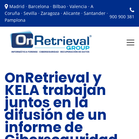
Madrid · Barcelona · Bilbao · Valencia · A
Coruña · Sevilla · Zaragoza · Alicante · Santander ·
900 900 381
Pamplona
OnRetrieval y
KELA trabajan
juntos en la
difusión de un
informe de