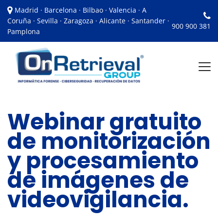
Madrid · Barcelona · Bilbao · Valencia · A
Coruña · Sevilla · Zaragoza · Alicante · Santander ·
900 900 381
Pamplona
Webinar gratuito
de monitorización
y procesamiento
de imágenes de
videovigilancia.