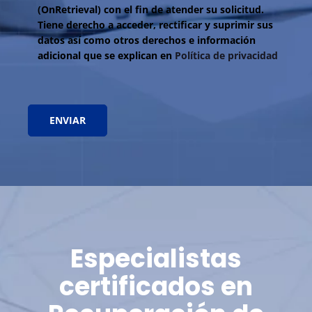
(OnRetrieval) con el fin de atender su solicitud.
Tiene derecho a acceder, rectificar y suprimir sus
datos así como otros derechos e información
adicional que se explican en
Política de privacidad
Especialistas
certificados en