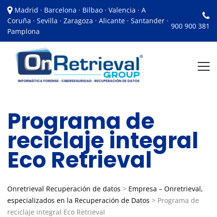
Madrid · Barcelona · Bilbao · Valencia · A
Coruña · Sevilla · Zaragoza · Alicante · Santander ·
900 900 381
Pamplona
Programa de
reciclaje integral
Eco Retrieval
Onretrieval Recuperación de datos
>
Empresa – Onretrieval,
especializados en la Recuperación de Datos
>
Programa de
reciclaje integral Eco Retrieval