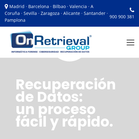
Madrid · Barcelona · Bilbao · Valencia · A
Coruña · Sevilla · Zaragoza · Alicante · Santander ·
900 900 381
Pamplona
Recuperación
de Datos:
un proceso
fácil y rápido.