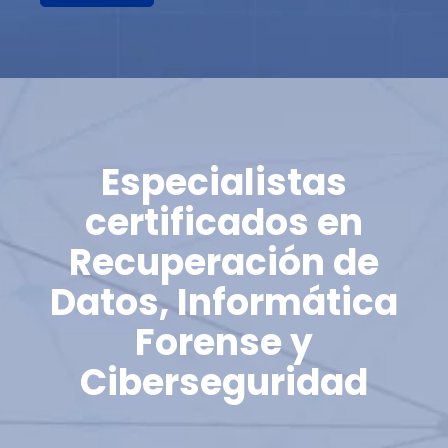
Especialistas
certificados en
Recuperación de
Datos, Informática
Forense y
Ciberseguridad