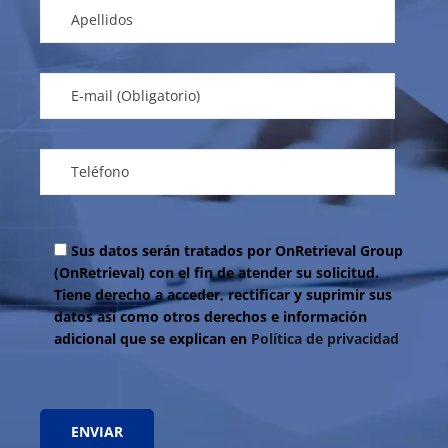
Sus datos serán tratados por OnRetrieval Group
(OnRetrieval) con el fin de atender su solicitud.
Tiene derecho a acceder, rectificar y suprimir sus
datos así como otros derechos e información
adicional que se explican en
Política de privacidad