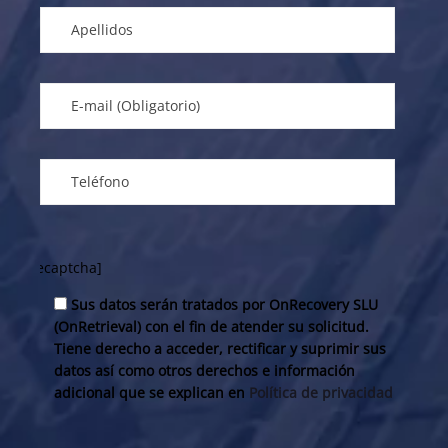
[recaptcha]
Sus datos serán tratados por OnRecovery SLU
(OnRetrieval) con el fin de atender su solicitud.
Tiene derecho a acceder, rectificar y suprimir sus
datos así como otros derechos e información
adicional que se explican en
Política de privacidad