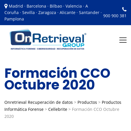
Madrid · Barcelona · Bilbao · Valencia · A
Coruña · Sevilla · Zaragoza · Alicante · Santander ·
900 900 381
Pamplona
Formación CCO
Octubre 2020
Onretrieval Recuperación de datos
>
Productos
>
Productos
Informática Forense
>
Cellebrite
>
Formación CCO Octubre
2020