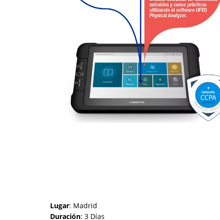
Lugar
: Madrid
Duración
: 3 Días