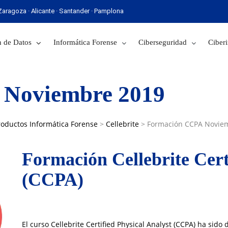
· Zaragoza · Alicante · Santander · Pamplona
 Sevilla · Zaragoza · Alicante · Santander · Pamplona
 de Datos
Informática Forense
Ciberseguridad
Ciberi
 Noviembre 2019
roductos Informática Forense
>
Cellebrite
>
Formación CCPA Novie
Formación Cellebrite Cert
(CCPA)
El curso Cellebrite Certified Physical Analyst (CCPA) ha sido