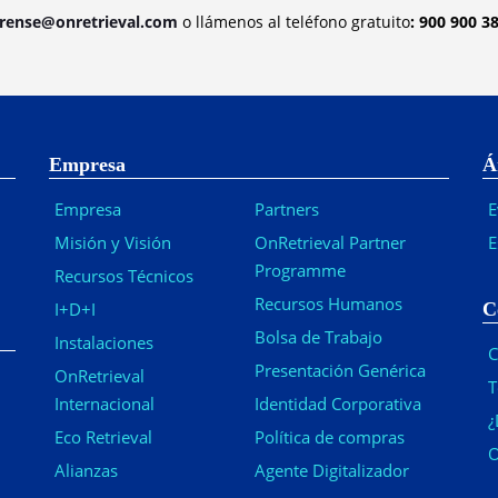
orense@onretrieval.com
o llámenos al teléfono gratuito
: 900 900 3
Empresa
Á
Empresa
Partners
E
Misión y Visión
OnRetrieval Partner
E
Programme
Recursos Técnicos
Recursos Humanos
I+D+I
C
Bolsa de Trabajo
Instalaciones
C
Presentación Genérica
OnRetrieval
T
Internacional
Identidad Corporativa
¿
Eco Retrieval
Política de compras
O
Alianzas
Agente Digitalizador