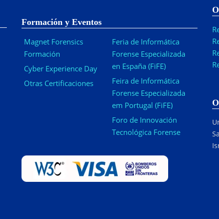
O
Formación y Eventos
R
R
Magnet Forensics
Feria de Informática
R
Formación
Forense Especializada
R
en España (FiFE)
Cyber Experience Day
Feira de Informática
Otras Certificaciones
Forense Especializada
O
em Portugal (FiFE)
Foro de Innovación
Ur
Tecnológica Forense
Sa
Is