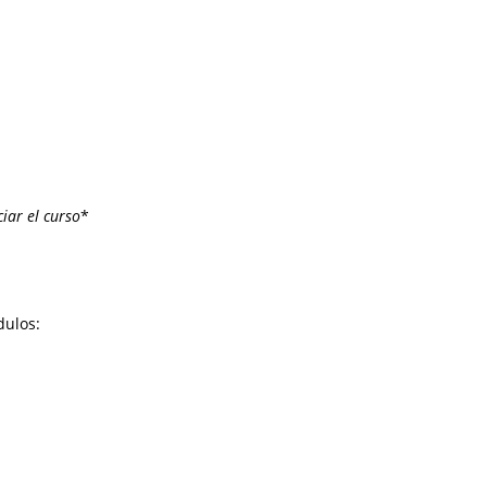
iar el curso
*
dulos: