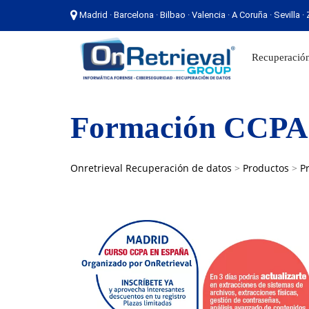
Madrid · Barcelona · Bilbao · Valencia · A Coruña · Sevilla 
Madrid · Barcelona · Bilbao · Valencia · A Coruña ·
Recuperación
Formación CCPA
Onretrieval Recuperación de datos
>
Productos
>
P