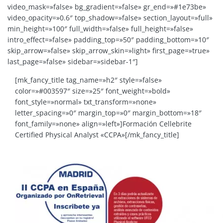
video_mask=»false» bg_gradient=»false» gr_end=»#1e73be»
video_opacity=»0.6″ top_shadow=»false» section_layout=»full»
min_height=»100″ full_width=»false» full_height=»false»
intro_effect=»false» padding_top=»50″ padding_bottom=»10″
skip_arrow=»false» skip_arrow_skin=»light» first_page=»true»
last_page=»false» sidebar=»sidebar-1″]
[mk_fancy_title tag_name=»h2″ style=»false»
color=»#003597″ size=»25″ font_weight=»bold»
font_style=»normal» txt_transform=»none»
letter_spacing=»0″ margin_top=»0″ margin_bottom=»18″
font_family=»none» align=»left»]Formación Cellebrite
Certified Physical Analyst «CCPA»[/mk_fancy_title]