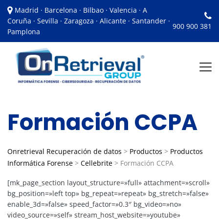
Madrid · Barcelona · Bilbao · Valencia · A
Coruña · Sevilla · Zaragoza · Alicante · Santander ·
900 900 381
Pamplona
Formación CCPA
Onretrieval Recuperación de datos
>
Productos
>
Productos
Informática Forense
>
Cellebrite
>
Formación CCPA
[mk_page_section layout_structure=»full» attachment=»scroll»
bg_position=»left top» bg_repeat=»repeat» bg_stretch=»false»
enable_3d=»false» speed_factor=»0.3″ bg_video=»no»
video_source=»self» stream_host_website=»youtube»