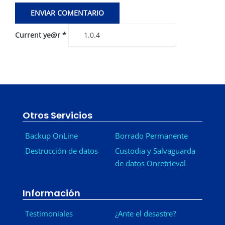
Current ye@r
*
Otros Servicios
Backup OnLine
Borrado Permanente
Destrucción de datos
Custodia y Salvaguarda
de datos Onretrieval
Información
Testimoniales
¿Ante el desastre?