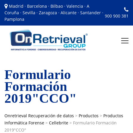
Madrid · Barcelona · Bilbao · Valencia · A
Coruña · Sevilla · Zaragoza · Alicante · Santander ·
900 900 381
Pamplona
Formulario
Formación
2019"CCO"
Onretrieval Recuperación de datos
>
Productos
>
Productos
Informática Forense
>
Cellebrite
>
Formulario Formación
2019"CCO"