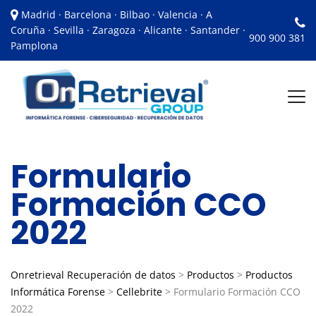
Madrid · Barcelona · Bilbao · Valencia · A
Coruña · Sevilla · Zaragoza · Alicante · Santander ·
900 900 381
Pamplona
Formulario
Formación CCO
2022
Onretrieval Recuperación de datos
>
Productos
>
Productos
Informática Forense
>
Cellebrite
>
Formulario Formación CCO
2022