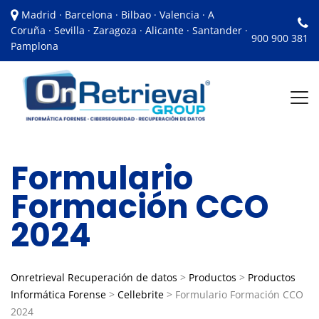
Madrid · Barcelona · Bilbao · Valencia · A
Coruña · Sevilla · Zaragoza · Alicante · Santander ·
900 900 381
Pamplona
Formulario
Formación CCO
2024
Onretrieval Recuperación de datos
>
Productos
>
Productos
Informática Forense
>
Cellebrite
>
Formulario Formación CCO
2024