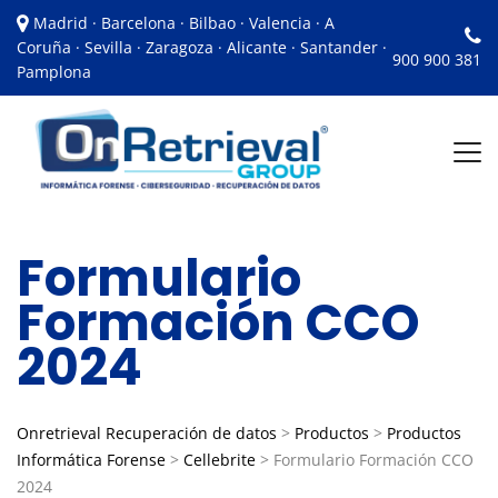
Madrid · Barcelona · Bilbao · Valencia · A
Coruña · Sevilla · Zaragoza · Alicante · Santander ·
900 900 381
Pamplona
Formulario
Formación CCO
2024
Onretrieval Recuperación de datos
>
Productos
>
Productos
Informática Forense
>
Cellebrite
>
Formulario Formación CCO
2024