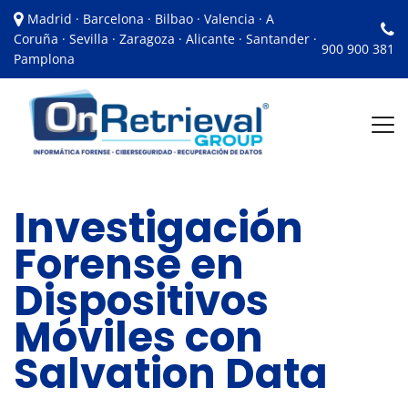
Madrid · Barcelona · Bilbao · Valencia · A
Coruña · Sevilla · Zaragoza · Alicante · Santander ·
900 900 381
Pamplona
Investigación
Forense en
Dispositivos
Móviles con
Salvation Data