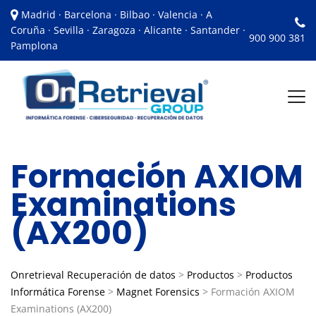
Madrid · Barcelona · Bilbao · Valencia · A
Coruña · Sevilla · Zaragoza · Alicante · Santander ·
900 900 381
Pamplona
Formación AXIOM
Examinations
(AX200)
Onretrieval Recuperación de datos
>
Productos
>
Productos
Informática Forense
>
Magnet Forensics
>
Formación AXIOM
Examinations (AX200)