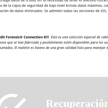
traiga datos de iCloud sin la necesidad de tener el teléfono física
o de la copia de seguridad de bajo nivel brinda datos máximos, como
ación de datos eliminados. Se admiten todas las versiones de iOS, 
it Forensic® Connection KIT
. Esta es una colección especial de ca
fonos que se han fabricado y posiblemente estén disponibles para los us
quetados. El maletín es liviano de una gran calidad lista para manejar e
Recuperación