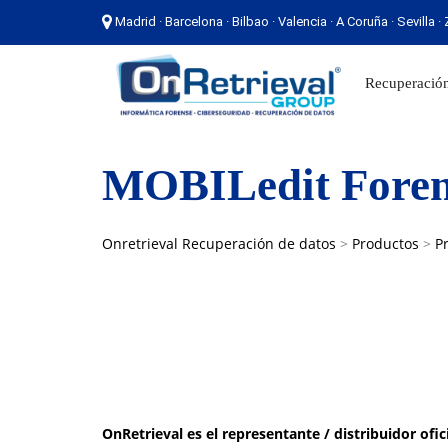
Madrid · Barcelona · Bilbao · Valencia · A Coruña · Sevilla 
Madrid · Barcelona · Bilbao · Valencia · A Coruña ·
Recuperación
MOBILedit Foren
Onretrieval Recuperación de datos
>
Productos
>
P
OnRetrieval es el representante / distribuidor of