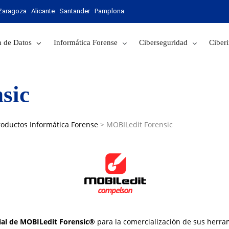
· Zaragoza · Alicante · Santander · Pamplona
 Sevilla · Zaragoza · Alicante · Santander · Pamplona
 de Datos
Informática Forense
Ciberseguridad
Ciberi
sic
roductos Informática Forense
>
MOBILedit Forensic
icial de MOBILedit Forensic®
para la comercialización de sus herra