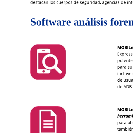
destacan los cuerpos de seguridad, agencias de int
Software análisis fore
MOBILed
Express
potente 
para su
incluye
de usua
de ADB 
MOBILed
herrami
para ob
también