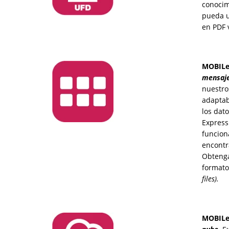
conocim
pueda u
en PDF 
MOBILed
mensaje
nuestro
adaptab
los dat
Express
funcion
encontr
Obtenga
formato
files).
MOBILed