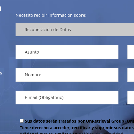
a
Necesito recibir información sobre:
e
Sus datos serán tratados por OnRetrieval Group (OnRe
Tiene derecho a acceder, rectificar y suprimir sus dat