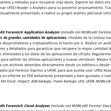
ientos y métodos para recuperar más datos. Exporte los datos enc
sar UFED Reader o Analytics para su posterior procesamiento. Tra
visualmente presentado, o realice su propio análisis adicional util
it Forensic® Application Analyzer
(incluido con MOBILedit Forensi
s de grandes cantidades de aplicaciones.
Olvídate de la costosa n
s desarrolladores y criptoanalíticos lo hacen por ti. Realice un an
les y detallados para garantizar que recupere la mayor cantidad de
os eliminados y los datos de las aplicaciones de cifrado. Regularm
 para admitir las últimas aplicaciones y nuevas versiones. Mejore 
a con archivos obtenidos directamente desde un teléfono o desde 
ados por Forensic Express a UFDR, para que pueda usar UFED Reade
 un informe en PDF bellamente presentado y bien ajustado, o realic
 MS Excel.
(Import: ADB backups, iTunes backups, UFD, UFDR, MOBILedit
it Forensic® Cloud Analyzer
(incluido con MOBILedit Forensic Expre