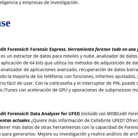
eligencia y empresas de investigación.
nse
it Forensic® Forensic Express
,
Herramienta forense todo en uno pa
 es un extractor de datos para móviles y nube, analizador de dato
aplicación de 64 bits que utiliza los métodos de adquisición de dat
 analizador de aplicaciones avanzado, recuperación de datos borr
ndo la mayoría de los teléfonos con funciones, informes ajustados,
rio fácil de usar. Con la contraseña y el interruptor de PIN, pued
o iTunes con aceleración de GPU y operaciones de subprocesos múl
it Forensic® Data Analyzer for UFED
(incluido con MOBILedit Foren
entas actuales
¿Quiere más información de Cellebrite UFED? Ofre
tener más datos de otras herramientas con la capacidad de Forens
 para generarlos. Mejore su investigación y realice análisis de ar