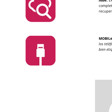
nube.
Ex
complet
recuper
MOBILed
los telé
bien eti