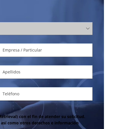
trieval) con el fin de atender su solicitud.
os así como otros derechos e información