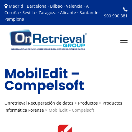
Madrid · Barcelona · Bilbao · Valencia · A
Coruña · Sevilla · Zaragoza · Alicante · Santander ·
900 900 381
Pamplona
MobilEdit –
Compelsoft
Onretrieval Recuperación de datos
>
Productos
>
Productos
Informática Forense
>
MobilEdit – Compelsoft