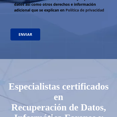
datos así como otros derechos e información
adicional que se explican en
Política de privacidad
Especialistas certificados
en
Recuperación de Datos,