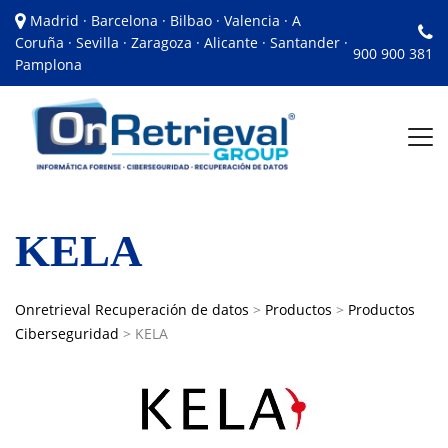
Madrid · Barcelona · Bilbao · Valencia · A
Coruña · Sevilla · Zaragoza · Alicante · Santander ·
900 900 381
Pamplona
KELA
Onretrieval Recuperación de datos
>
Productos
>
Productos
Ciberseguridad
>
KELA