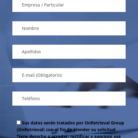
Sus datos serán tratados por OnRetrieval Group
(OnRetrieval) con el fin de atender su solicitud.
Tiene derecho a acceder, rectificar y suprimir sus