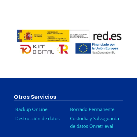
Otros Servicios
Backup OnLine
Borrado Permanente
Destrucción de datos
Custodia y Salvaguarda
de datos Onretrieval