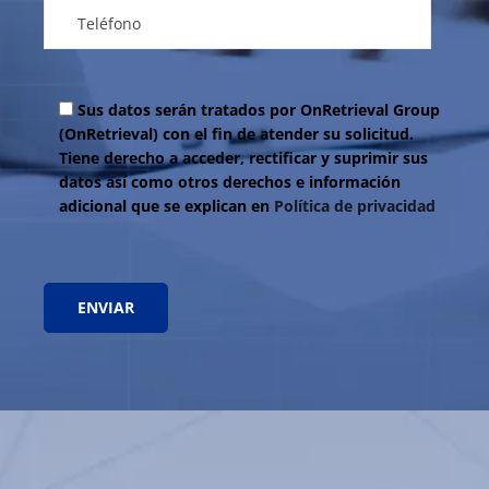
Sus datos serán tratados por OnRetrieval Group
(OnRetrieval) con el fin de atender su solicitud.
Tiene derecho a acceder, rectificar y suprimir sus
datos así como otros derechos e información
adicional que se explican en
Política de privacidad