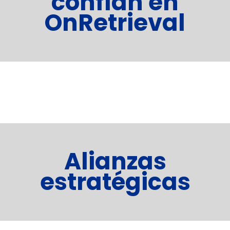
confían en
OnRetrieval
Alianzas
estratégicas