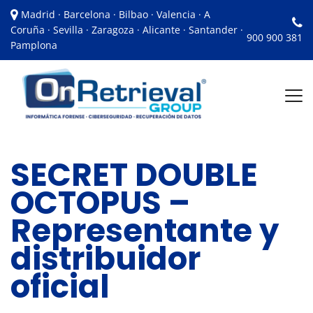
Madrid · Barcelona · Bilbao · Valencia · A
Coruña · Sevilla · Zaragoza · Alicante · Santander ·
900 900 381
Pamplona
SECRET DOUBLE
OCTOPUS –
Representante y
distribuidor
oficial