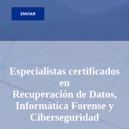
Especialistas certificados
en
Recuperación de Datos,
Informática Forense y
Ciberseguridad