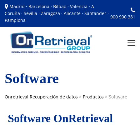
Madrid · Barcelona · Bilbao · Valencia · A
Coruña · Sevilla · Zaragoza · Alicante · Santander ·
900 900 381
Pamplona
Software
Onretrieval Recuperación de datos
>
Productos
>
Software
Software OnRetrieval