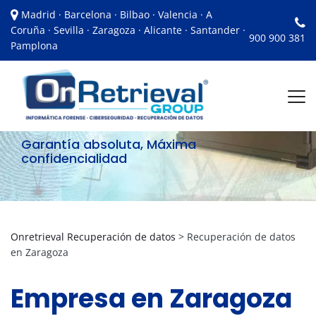
Madrid · Barcelona · Bilbao · Valencia · A
Coruña · Sevilla · Zaragoza · Alicante · Santander ·
Recuperación
900 900 381
Pamplona
de datos en
Zaragoza
Garantía absoluta, Máxima
confidencialidad
Onretrieval Recuperación de datos
>
Recuperación de datos
en Zaragoza
Empresa en Zaragoza