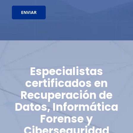
Especialistas
certificados en
Recuperación de
Datos, Informática
Forense y
Ciberseguridad