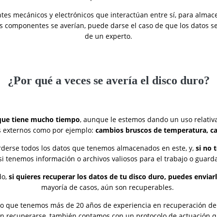
ntes mecánicos y electrónicos que interactúan entre sí, para alma
s componentes se averían, puede darse el caso de que los datos s
de un experto.
¿Por qué a veces se avería el disco duro?
que tiene mucho tiempo
, aunque le estemos dando un uso relativ
 externos como por ejemplo:
cambios bruscos de temperatura, c
erderse todos los datos que tenemos almacenados en este, y,
si no 
si tenemos información o archivos valiosos para el trabajo o guard
do,
si quieres recuperar los datos de tu disco duro, puedes enviar
mayoría de casos, aún son recuperables.
go que tenemos
más de 20 años de
experiencia en recuperación de
en recuperarse, también contamos con un protocolo de actuación q