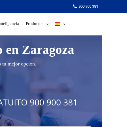
900 900 381
nteligencia
Productos
900 900 381
o en Zaragoza
s tu mejor opción.
TUITO 900 900 381