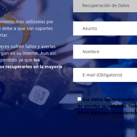
miento más utilizadas por
se debe a que son soportes
rtar.
 veces sufren
fallos y averías
gan en su interior. Aun así,
 perdido, ya que
los
os recuperarlos en la mayoría
Sus datos serán tratados 
de atender su solicitud. Tien
datos así como otros derech
Política de privacidad