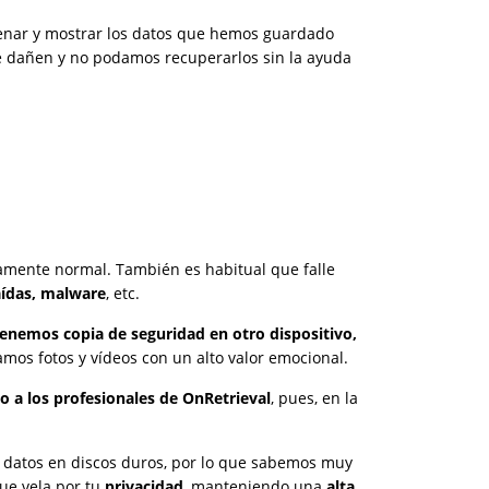
cenar y mostrar los datos que hemos guardado
e dañen y no podamos recuperarlos sin la ayuda
amente normal. También es habitual que falle
aídas, malware
, etc.
tenemos copia de seguridad en otro dispositivo,
amos fotos y vídeos con un alto valor emocional.
lo a los profesionales de OnRetrieval
, pues, en la
 datos en discos duros, por lo que sabemos muy
ue vela por tu
privacidad
, manteniendo una
alta