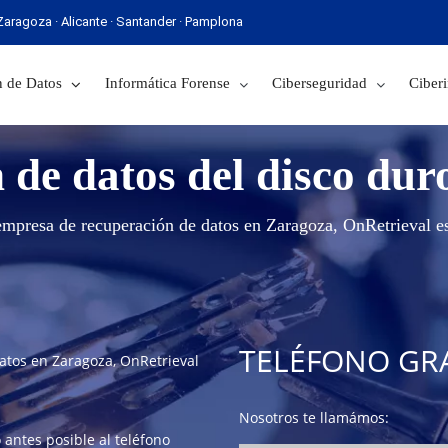
· Zaragoza · Alicante · Santander · Pamplona
 Sevilla · Zaragoza · Alicante · Santander · Pamplona
 de Datos
Informática Forense
Ciberseguridad
Ciberi
 de datos del disco dur
empresa de recuperación de datos en Zaragoza, OnRetrieval e
TELÉFONO GRA
atos en Zaragoza, OnRetrieval
Nosotros te llamámos:
 antes posible al teléfono