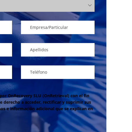
por OnRecovery SLU (OnRetrieval) con el fin
e derecho a acceder, rectificar y suprimir sus
os e información adicional que se explican en