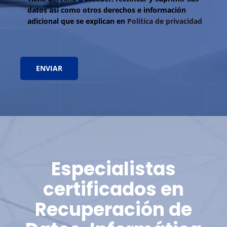
datos así como otros derechos e información
adicional que se explican en
Política de privacidad
Especialistas
certificados en
Recuperación de