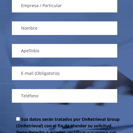
Sus datos serán tratados por OnRetrieval Group
(OnRetrieval) con el fin de atender su solicitud.
Tiene derecho a acceder, rectificar y suprimir sus