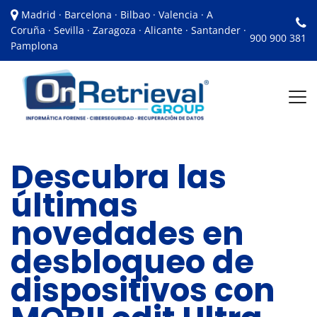
Madrid · Barcelona · Bilbao · Valencia · A
Coruña · Sevilla · Zaragoza · Alicante · Santander ·
900 900 381
Pamplona
Descubra las
últimas
novedades en
desbloqueo de
dispositivos con