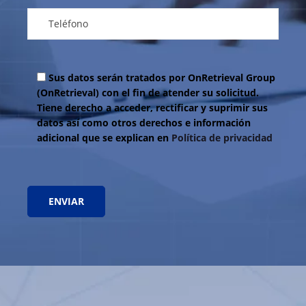
Sus datos serán tratados por OnRetrieval Group
(OnRetrieval) con el fin de atender su solicitud.
Tiene derecho a acceder, rectificar y suprimir sus
datos así como otros derechos e información
adicional que se explican en
Política de privacidad