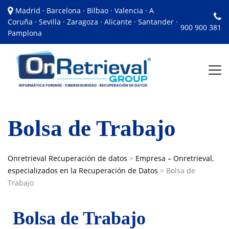
Madrid · Barcelona · Bilbao · Valencia · A
Coruña · Sevilla · Zaragoza · Alicante · Santander ·
900 900 381
Pamplona
Bolsa de Trabajo
Onretrieval Recuperación de datos
>
Empresa – Onretrieval,
especializados en la Recuperación de Datos
>
Bolsa de
Trabajo
Bolsa de Trabajo