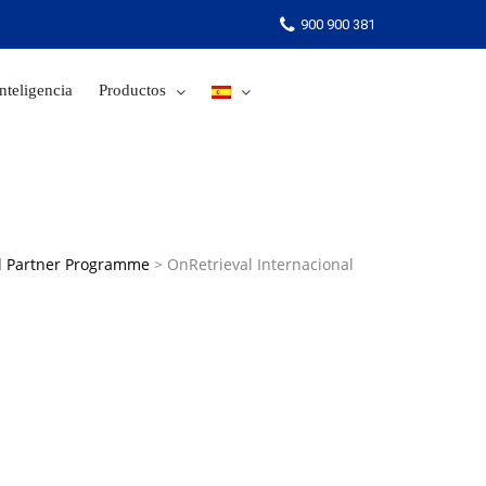
900 900 381
nteligencia
Productos
900 900 381
l Partner Programme
>
OnRetrieval Internacional