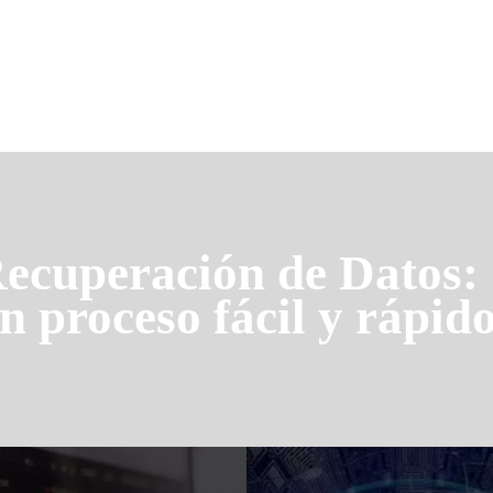
ecuperación de Datos:
n proceso fácil y rápido