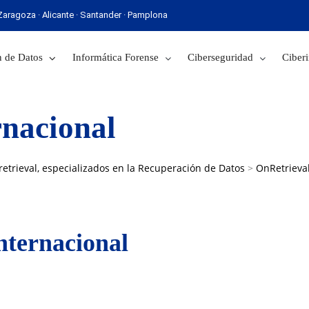
· Zaragoza · Alicante · Santander · Pamplona
 Sevilla · Zaragoza · Alicante · Santander · Pamplona
 de Datos
Informática Forense
Ciberseguridad
Ciberi
rnacional
etrieval, especializados en la Recuperación de Datos
>
OnRetrieva
nternacional