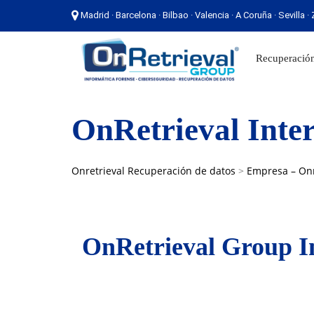
Madrid · Barcelona · Bilbao · Valencia · A Coruña · Sevilla 
Madrid · Barcelona · Bilbao · Valencia · A Coruña ·
Recuperación
OnRetrieval Inte
Onretrieval Recuperación de datos
>
Empresa – Onr
OnRetrieval Group I